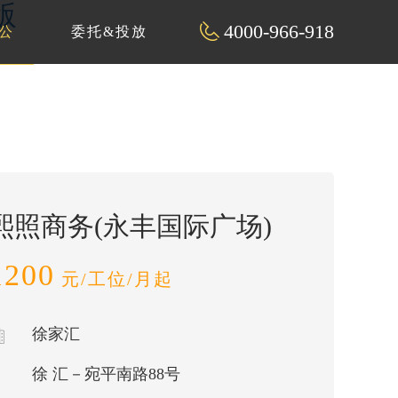
版
4000-966-918
公
委托&投放
熙照商务(永丰国际广场)
1200
元/工位/月起
徐家汇
徐 汇－宛平南路88号